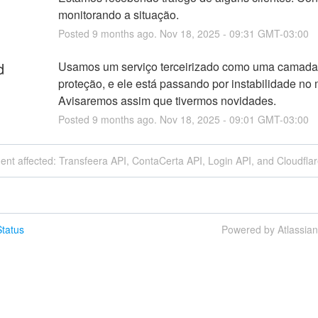
monitorando a situação.
Posted
9
months ago.
Nov
18
,
2025
-
09:31
GMT-03:00
d
Usamos um serviço terceirizado como uma camada 
proteção, e ele está passando por instabilidade no
Avisaremos assim que tivermos novidades.
Posted
9
months ago.
Nov
18
,
2025
-
09:01
GMT-03:00
dent affected: Transfeera API, ContaCerta API, Login API, and Cloudflar
tatus
Powered by Atlassia