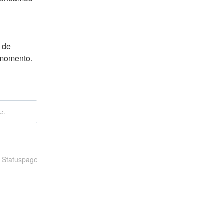
de 
 momento. 
e.
n Statuspage