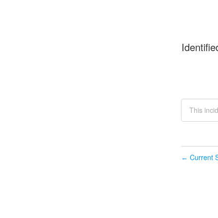
Identifie
This inci
Current S
←