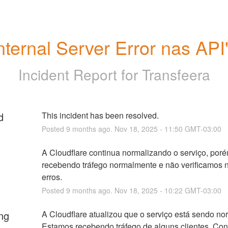
nternal Server Error nas API
Incident Report for
Transfeera
d
This incident has been resolved.
Posted
9
months ago.
Nov
18
,
2025
-
11:50
GMT-03:00
A Cloudflare continua normalizando o serviço, por
recebendo tráfego normalmente e não verificamos n
erros.
Posted
9
months ago.
Nov
18
,
2025
-
10:22
GMT-03:00
ng
A Cloudflare atualizou que o serviço está sendo nor
Estamos recebendo tráfego de alguns clientes. Con