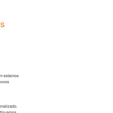
's
ém estamos 
ovos 
malizado. 
tinuamos 