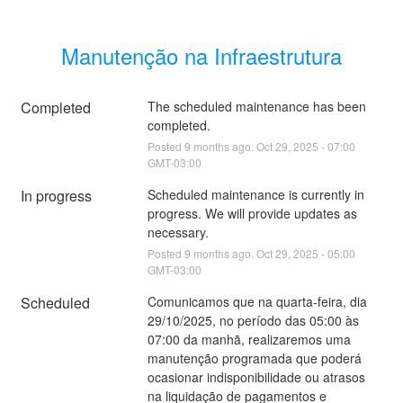
Manutenção na Infraestrutura
Completed
The scheduled maintenance has been 
completed.
Posted
9
months ago.
Oct
29
,
2025
-
07:00
GMT-03:00
In progress
Scheduled maintenance is currently in 
progress. We will provide updates as 
necessary.
Posted
9
months ago.
Oct
29
,
2025
-
05:00
GMT-03:00
Scheduled
Comunicamos que na quarta-feira, dia 
29/10/2025, no período das 05:00 às 
07:00 da manhã, realizaremos uma 
manutenção programada que poderá 
ocasionar indisponibilidade ou atrasos 
na liquidação de pagamentos e 